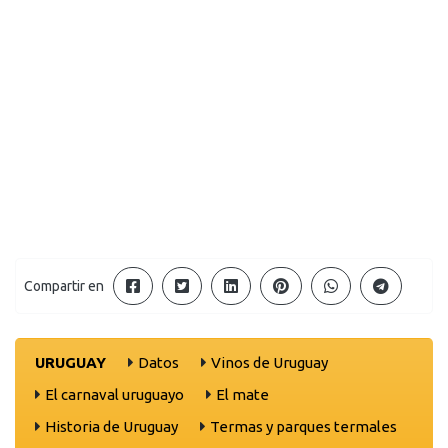
Compartir en
URUGUAY
Datos
Vinos de Uruguay
El carnaval uruguayo
El mate
Historia de Uruguay
Termas y parques termales