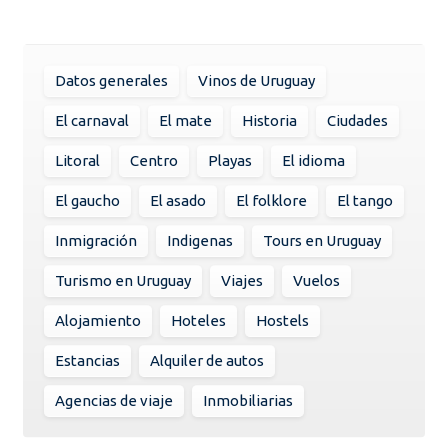
Datos generales
Vinos de Uruguay
El carnaval
El mate
Historia
Ciudades
Litoral
Centro
Playas
El idioma
El gaucho
El asado
El folklore
El tango
Inmigración
Indigenas
Tours en Uruguay
Turismo en Uruguay
Viajes
Vuelos
Alojamiento
Hoteles
Hostels
Estancias
Alquiler de autos
Agencias de viaje
Inmobiliarias