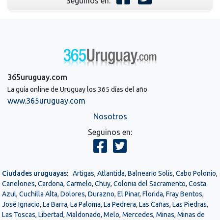
Seguinos en:
365uruguay.com
La guía online de Uruguay los 365 días del año
www.365uruguay.com
Nosotros
Seguinos en:
Ciudades uruguayas
:
Artigas
,
Atlantida
,
Balneario Solis
,
Cabo Polonio
,
Canelones
,
Cardona
,
Carmelo
,
Chuy
,
Colonia del Sacramento
,
Costa
Azul
,
Cuchilla Alta
,
Dolores
,
Durazno
,
El Pinar
,
Florida
,
Fray Bentos
,
José Ignacio
,
La Barra
,
La Paloma
,
La Pedrera
,
Las Cañas
,
Las Piedras
,
Las Toscas
,
Libertad
,
Maldonado
,
Melo
,
Mercedes
,
Minas
,
Minas de