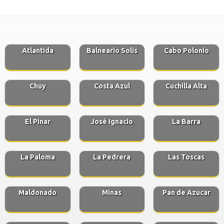
Atlantida
Balneario Solis
Cabo Polonio
Chuy
Costa Azul
Cuchilla Alta
El Pinar
José Ignacio
La Barra
La Paloma
La Pedrera
Las Toscas
Maldonado
Minas
Pan de Azucar