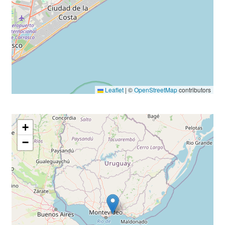
Leaflet
|
©
OpenStreetMap
contributors
+
−