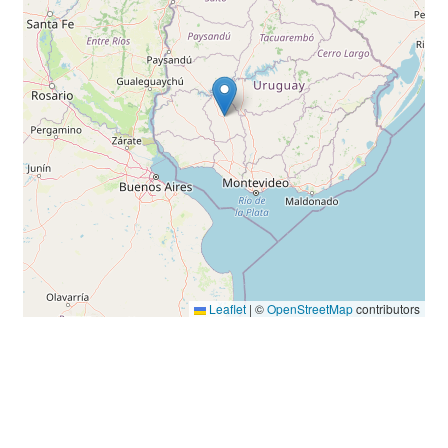
Leaflet
|
©
OpenStreetMap
contributors