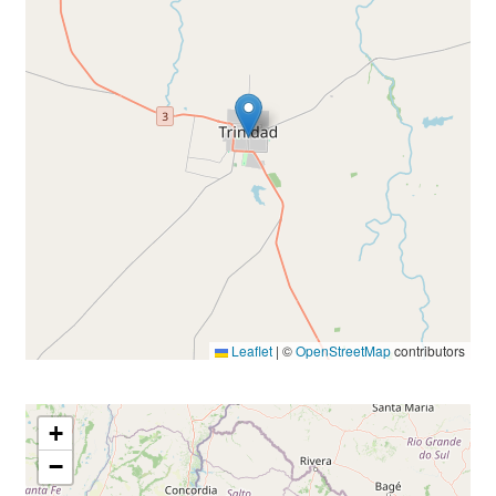
Leaflet
|
©
OpenStreetMap
contributors
+
−