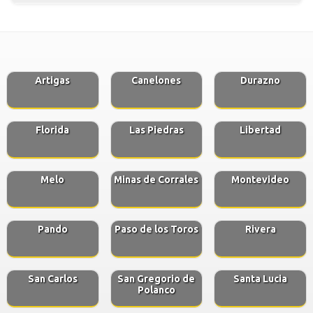
Artigas
Canelones
Durazno
Florida
Las Piedras
Libertad
Melo
Minas de Corrales
Montevideo
Pando
Paso de los Toros
Rivera
San Carlos
San Gregorio de
Santa Lucia
Polanco