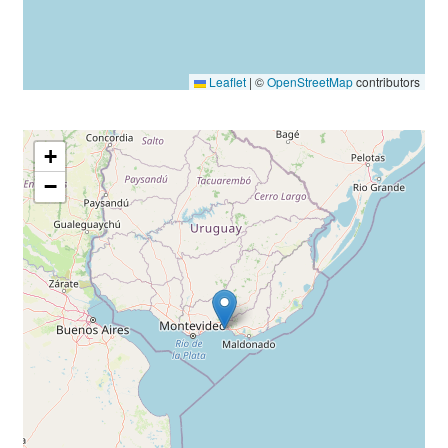
Leaflet
|
©
OpenStreetMap
contributors
+
−