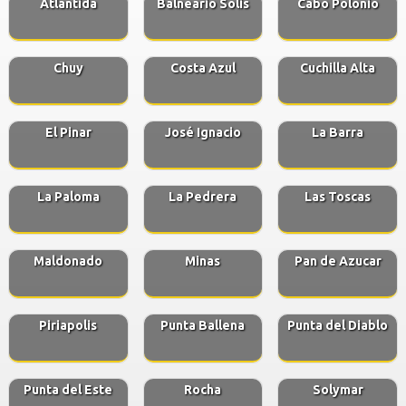
Atlantida
Balneario Solis
Cabo Polonio
Chuy
Costa Azul
Cuchilla Alta
El Pinar
José Ignacio
La Barra
La Paloma
La Pedrera
Las Toscas
Maldonado
Minas
Pan de Azucar
Piriapolis
Punta Ballena
Punta del Diablo
Punta del Este
Rocha
Solymar