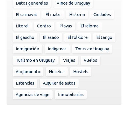
Datos generales
Vinos de Uruguay
El carnaval
El mate
Historia
Ciudades
Litoral
Centro
Playas
El idioma
El gaucho
El asado
El folklore
El tango
Inmigración
Indigenas
Tours en Uruguay
Turismo en Uruguay
Viajes
Vuelos
Alojamiento
Hoteles
Hostels
Estancias
Alquiler de autos
Agencias de viaje
Inmobiliarias