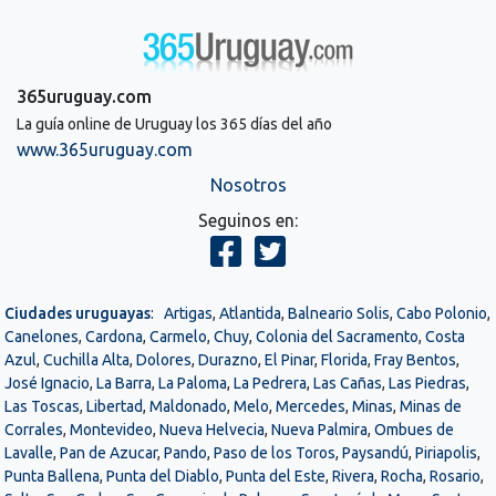
365uruguay.com
La guía online de Uruguay los 365 días del año
www.365uruguay.com
Nosotros
Seguinos en:
Ciudades uruguayas
:
Artigas
,
Atlantida
,
Balneario Solis
,
Cabo Polonio
,
Canelones
,
Cardona
,
Carmelo
,
Chuy
,
Colonia del Sacramento
,
Costa
Azul
,
Cuchilla Alta
,
Dolores
,
Durazno
,
El Pinar
,
Florida
,
Fray Bentos
,
José Ignacio
,
La Barra
,
La Paloma
,
La Pedrera
,
Las Cañas
,
Las Piedras
,
Las Toscas
,
Libertad
,
Maldonado
,
Melo
,
Mercedes
,
Minas
,
Minas de
Corrales
,
Montevideo
,
Nueva Helvecia
,
Nueva Palmira
,
Ombues de
Lavalle
,
Pan de Azucar
,
Pando
,
Paso de los Toros
,
Paysandú
,
Piriapolis
,
Punta Ballena
,
Punta del Diablo
,
Punta del Este
,
Rivera
,
Rocha
,
Rosario
,