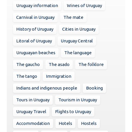
Uruguay information
Wines of Uruguay
Carnival in Uruguay
The mate
History of Uruguay
Cities in Uruguay
Litoral of Uruguay
Uruguay Central
Uruguayan beaches
The language
The gaucho
The asado
The folklore
The tango
Immigration
Indians and indigenous people
Booking
Tours in Uruguay
Tourism in Uruguay
Uruguay Travel
Flights to Uruguay
Accommodation
Hotels
Hostels