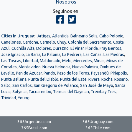
Nosotros
Seguinos en:
Cities in Uruguay
:
Artigas
,
Atlantida
,
Balneario Solis
,
Cabo Polonio
,
Canelones
,
Cardona
,
Carmelo
,
Chuy
,
Colonia del Sacramento
,
Costa
Azul
,
Cuchilla Alta
,
Dolores
,
Durazno
,
El Pinar
,
Florida
,
Fray Bentos
,
José Ignacio
,
La Barra
,
La Paloma
,
La Pedrera
,
Las Cañas
,
Las Piedras
,
Las Toscas
,
Libertad
,
Maldonado
,
Melo
,
Mercedes
,
Minas
,
Minas de
Corrales
,
Montevideo
,
Nueva Helvecia
,
Nueva Palmira
,
Ombues de
Lavalle
,
Pan de Azucar
,
Pando
,
Paso de los Toros
,
Paysandú
,
Piriapolis
,
Punta Ballena
,
Punta del Diablo
,
Punta del Este
,
Rivera
,
Rocha
,
Rosario
,
Salto
,
San Carlos
,
San Gregorio de Polanco
,
San José de Mayo
,
Santa
Lucia
,
Solymar
,
Tacuarembo
,
Termas del Dayman
,
Treinta y Tres
,
Trinidad
,
Young
365Argentina.com
365Uruguay.com
365Brasil.com
365Chile.com