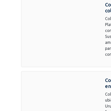
Co
co
Col
Pla
com
Sus
amb
par
con
Co
en
Col
ubi
Uru