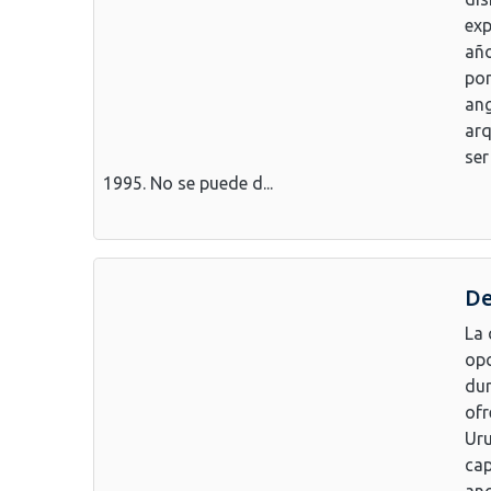
exp
año
por
ang
arq
ser
1995. No se puede d...
De
La 
opc
dur
ofr
Uru
cap
ang