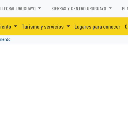
LITORAL URUGUAYO
SIERRAS Y CENTRO URUGUAYO
PL
miento
Turismo y servicios
Lugares para conocer
C
amento