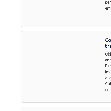
per
emb
Co
tr
Ubi
enc
Est
inv
div
Col
com