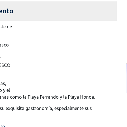
ento
ste de
casco
r
NESCO
cas,
 y el
nas como la Playa Ferrando y la Playa Honda.
su exquisita gastronomía, especialmente sus
nto