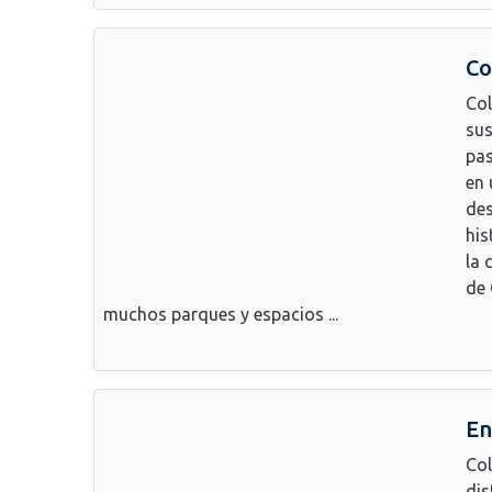
Co
Col
sus
pas
en 
des
his
la 
de 
muchos parques y espacios ...
En
Col
dis