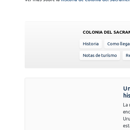
COLONIA DEL SACR
Historia
Como llega
Notas de turísmo
Re
Un
hi
La 
enc
Uru
est