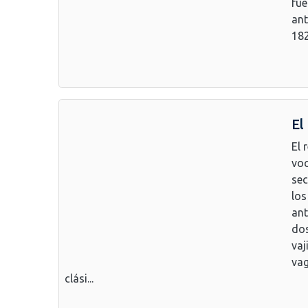
fue
ant
182
El
El 
voc
sec
los
ant
dos
vaj
vag
clási...