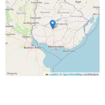
Leaflet
|
©
OpenStreetMap
contributors