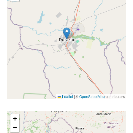
Leaflet
|
©
OpenStreetMap
contributors
+
−