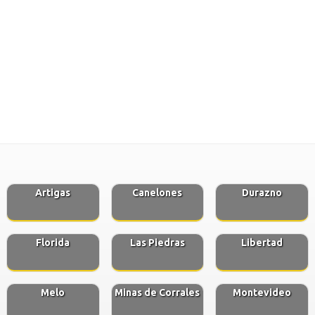
Artigas
Canelones
Durazno
Florida
Las Piedras
Libertad
Melo
Minas de Corrales
Montevideo