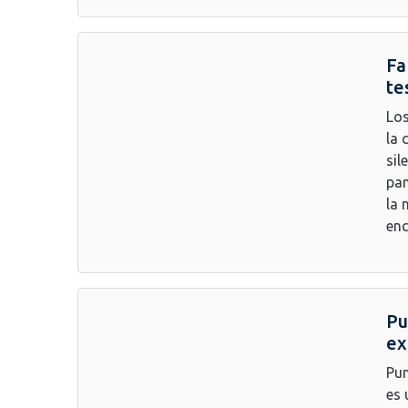
Fa
te
Los
la 
sil
pan
la 
enc
Pu
ex
Pun
es 