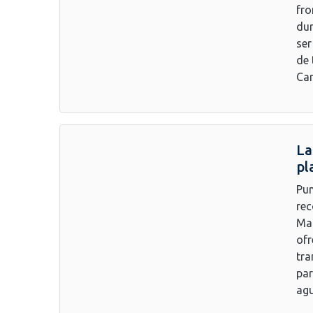
fro
dur
ser
de 
Car
La
pl
Pun
rec
Man
ofr
tra
par
agu