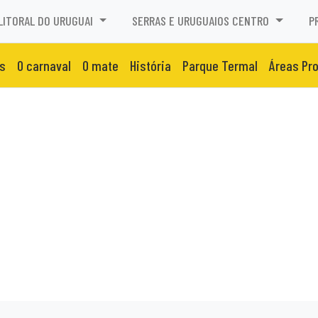
LITORAL DO URUGUAI
SERRAS E URUGUAIOS CENTRO
P
s
O carnaval
O mate
História
Parque Termal
Áreas Pr