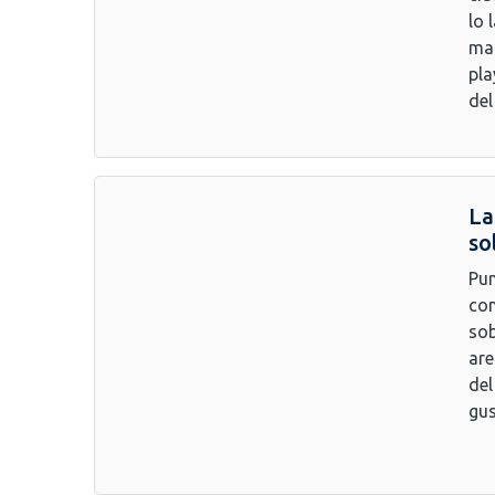
lo 
mar
pla
del
La
so
Pun
con
sob
are
del
gus