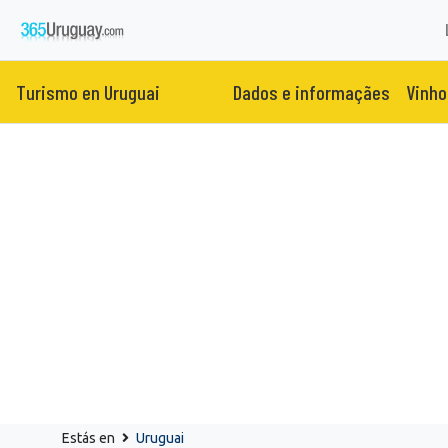
Turismo en Uruguai
Dados e informaçães
Vinho
Estás en
Uruguai