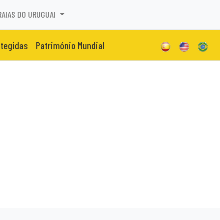
RAIAS DO URUGUAI
otegidas
Património Mundial