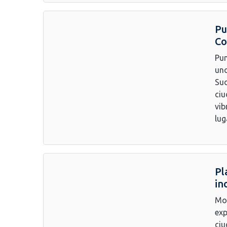
Pu
Co
Pun
uno
Sud
ciu
vib
lug
Pl
in
Mon
exp
ciu