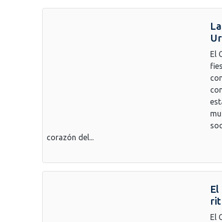
La
Ur
El 
fie
con
con
est
mus
soc
corazón del...
El
ri
El 