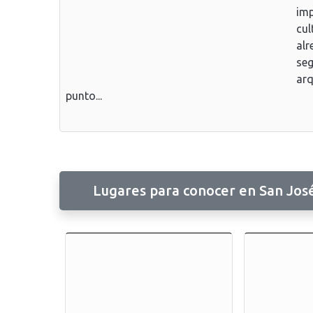
imp
cul
alr
seg
arq
punto...
Lugares para conocer en San Jos