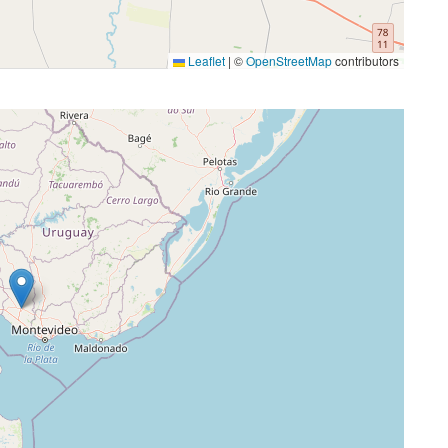
Leaflet
|
©
OpenStreetMap
contributors