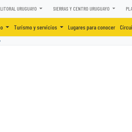
LITORAL URUGUAYO
SIERRAS Y CENTRO URUGUAYO
PL
to
Turismo y servicios
Lugares para conocer
Circu
o