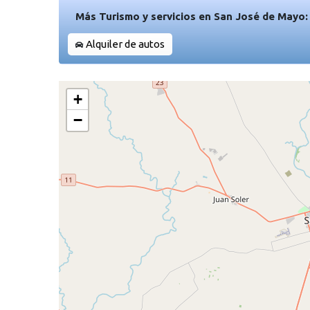
Más Turismo y servicios en San José de Mayo:
Alquiler de autos
+
−