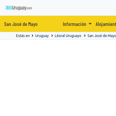
San José de Mayo
Información
Alojamien
Estás en
Uruguay
Litoral Uruguayo
San José de May