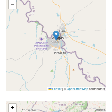
−
Leaflet
|
©
OpenStreetMap
contributors
+