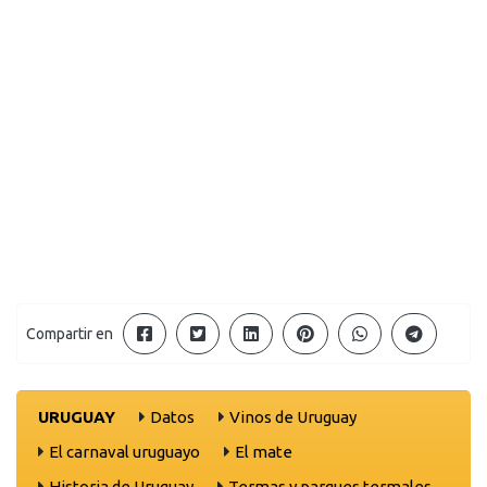
Compartir en
URUGUAY
Datos
Vinos de Uruguay
El carnaval uruguayo
El mate
Historia de Uruguay
Termas y parques termales