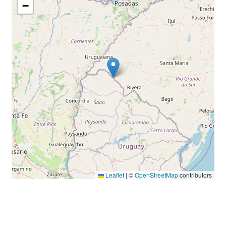
−
Leaflet
|
©
OpenStreetMap
contributors