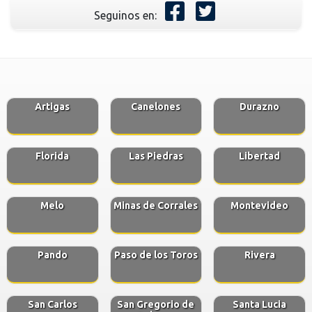
Seguinos en:
Artigas
Canelones
Durazno
Florida
Las Piedras
Libertad
Melo
Minas de Corrales
Montevideo
Pando
Paso de los Toros
Rivera
San Carlos
San Gregorio de
Santa Lucia