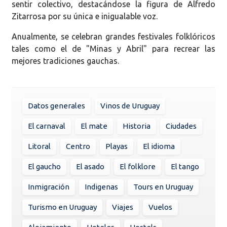
sentir colectivo, destacándose la figura de Alfredo
Zitarrosa por su única e inigualable voz.
Anualmente, se celebran grandes festivales folklóricos
tales como el de "Minas y Abril" para recrear las
mejores tradiciones gauchas.
Datos generales
Vinos de Uruguay
El carnaval
El mate
Historia
Ciudades
Litoral
Centro
Playas
El idioma
El gaucho
El asado
El folklore
El tango
Inmigración
Indigenas
Tours en Uruguay
Turismo en Uruguay
Viajes
Vuelos