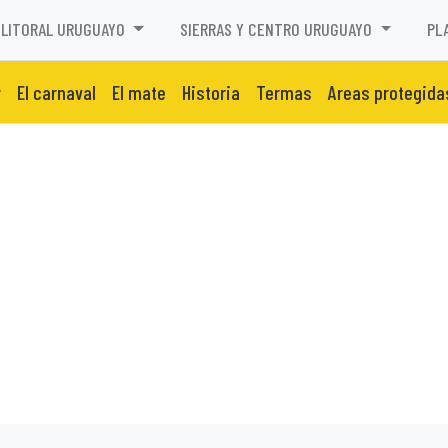
LITORAL URUGUAYO
SIERRAS Y CENTRO URUGUAYO
PL
y
El carnaval
El mate
Historia
Termas
Areas protegida