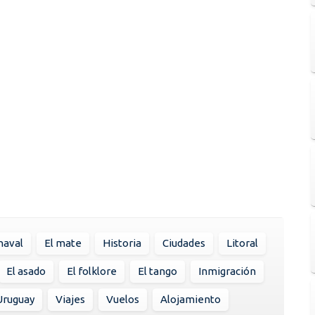
naval
El mate
Historia
Ciudades
Litoral
El asado
El folklore
El tango
Inmigración
Uruguay
Viajes
Vuelos
Alojamiento