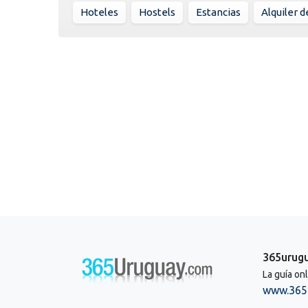
Hoteles
Hostels
Estancias
Alquiler d
365urug
La guía on
www.365