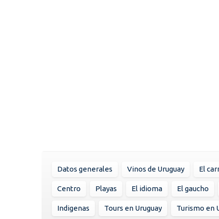
Datos generales
Vinos de Uruguay
El car
Centro
Playas
El idioma
El gaucho
Indigenas
Tours en Uruguay
Turismo en 