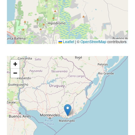
Leaflet
|
©
OpenStreetMap
contributors
+
−