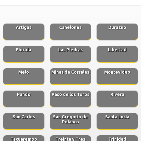
Artigas
Canelones
Durazno
Florida
Las Piedras
Libertad
Melo
Minas de Corrales
Montevideo
Pando
Paso de los Toros
Rivera
San Carlos
San Gregorio de
Santa Lucia
Polanco
Tacuarembo
Treinta y Tres
Trinidad