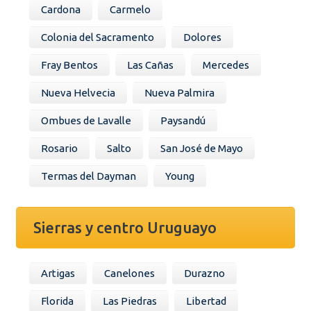
Cardona
Carmelo
Colonia del Sacramento
Dolores
Fray Bentos
Las Cañas
Mercedes
Nueva Helvecia
Nueva Palmira
Ombues de Lavalle
Paysandú
Rosario
Salto
San José de Mayo
Termas del Dayman
Young
Sierras y centro Uruguayo
Artigas
Canelones
Durazno
Florida
Las Piedras
Libertad