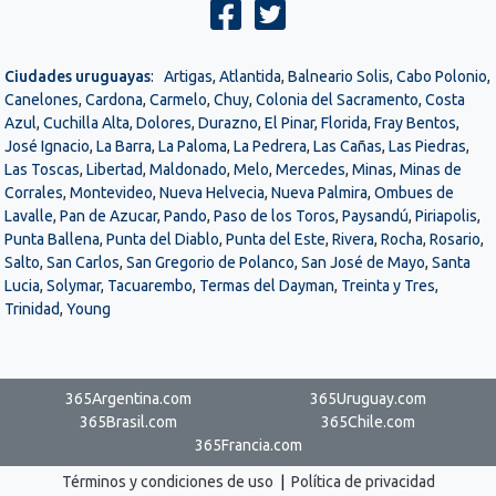
Ciudades uruguayas
:
Artigas
,
Atlantida
,
Balneario Solis
,
Cabo Polonio
,
Canelones
,
Cardona
,
Carmelo
,
Chuy
,
Colonia del Sacramento
,
Costa
Azul
,
Cuchilla Alta
,
Dolores
,
Durazno
,
El Pinar
,
Florida
,
Fray Bentos
,
José Ignacio
,
La Barra
,
La Paloma
,
La Pedrera
,
Las Cañas
,
Las Piedras
,
Las Toscas
,
Libertad
,
Maldonado
,
Melo
,
Mercedes
,
Minas
,
Minas de
Corrales
,
Montevideo
,
Nueva Helvecia
,
Nueva Palmira
,
Ombues de
Lavalle
,
Pan de Azucar
,
Pando
,
Paso de los Toros
,
Paysandú
,
Piriapolis
,
Punta Ballena
,
Punta del Diablo
,
Punta del Este
,
Rivera
,
Rocha
,
Rosario
,
Salto
,
San Carlos
,
San Gregorio de Polanco
,
San José de Mayo
,
Santa
Lucia
,
Solymar
,
Tacuarembo
,
Termas del Dayman
,
Treinta y Tres
,
Trinidad
,
Young
365Argentina.com
365Uruguay.com
365Brasil.com
365Chile.com
365Francia.com
Términos y condiciones de uso
|
Política de privacidad