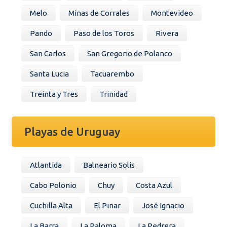
Melo
Minas de Corrales
Montevideo
Pando
Paso de los Toros
Rivera
San Carlos
San Gregorio de Polanco
Santa Lucia
Tacuarembo
Treinta y Tres
Trinidad
Playas de Uruguay
Atlantida
Balneario Solis
Cabo Polonio
Chuy
Costa Azul
Cuchilla Alta
El Pinar
José Ignacio
La Barra
La Paloma
La Pedrera