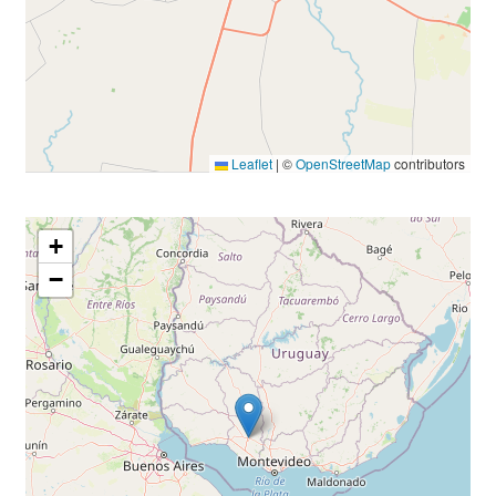
Leaflet
|
©
OpenStreetMap
contributors
+
−