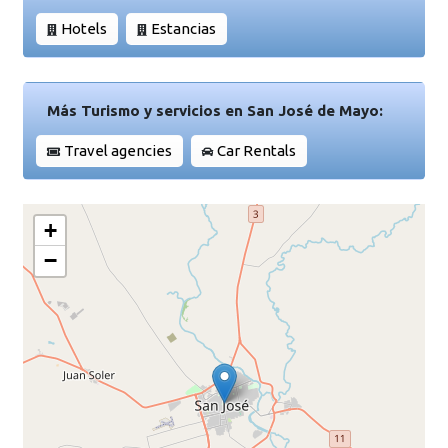
Hotels
Estancias
Más Turismo y servicios en San José de Mayo:
Travel agencies
Car Rentals
+
−