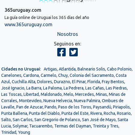
365uruguay.com
La guía online de Uruguai los 365 días del año
www.365uruguay.com
Nosotros
Seguinos en:
Cidades no Uruguai
:
Artigas
,
Atlantida
,
Balneario Solis
,
Cabo Polonio
,
Canelones
,
Cardona
,
Carmelo
,
Chuy
,
Colonia del Sacramento
,
Costa
Azul
,
Cuchilla Alta
,
Dolores
,
Durazno
,
El Pinar
,
Florida
,
Fray Bentos
,
José Ignacio
,
La Barra
,
La Paloma
,
La Pedrera
,
Las Cañas
,
Las Piedras
,
Las Toscas
,
Libertad
,
Maldonado
,
Melo
,
Mercedes
,
Minas
,
Minas de
Corrales
,
Montevideo
,
Nueva Helvecia
,
Nueva Palmira
,
Ombues de
Lavalle
,
Pan de Azucar
,
Pando
,
Paso de los Toros
,
Paysandú
,
Piriapolis
,
Punta Ballena
,
Punta del Diablo
,
Punta del Este
,
Rivera
,
Rocha
,
Rosario
,
Salto
,
San Carlos
,
San Gregorio de Polanco
,
San José de Mayo
,
Santa
Lucia
,
Solymar
,
Tacuarembo
,
Termas del Dayman
,
Treinta y Tres
,
Trinidad
,
Young