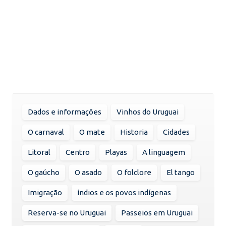
Dados e informações
Vinhos do Uruguai
O carnaval
O mate
Historia
Cidades
Litoral
Centro
Playas
A linguagem
O gaúcho
O asado
O folclore
El tango
Imigração
índios e os povos indígenas
Reserva-se no Uruguai
Passeios em Uruguai