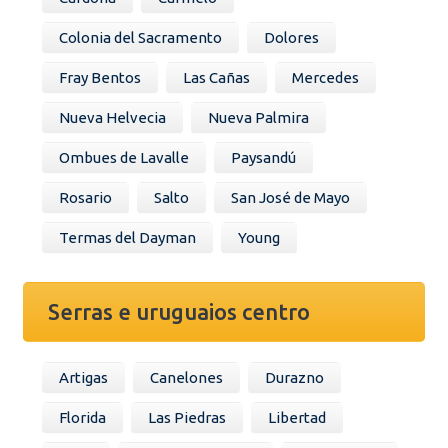
Colonia del Sacramento
Dolores
Fray Bentos
Las Cañas
Mercedes
Nueva Helvecia
Nueva Palmira
Ombues de Lavalle
Paysandú
Rosario
Salto
San José de Mayo
Termas del Dayman
Young
Serras e uruguaios centro
Artigas
Canelones
Durazno
Florida
Las Piedras
Libertad