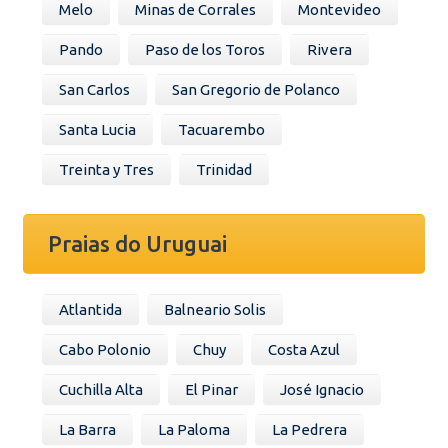
Melo
Minas de Corrales
Montevideo
Pando
Paso de los Toros
Rivera
San Carlos
San Gregorio de Polanco
Santa Lucia
Tacuarembo
Treinta y Tres
Trinidad
Praias do Uruguai
Atlantida
Balneario Solis
Cabo Polonio
Chuy
Costa Azul
Cuchilla Alta
El Pinar
José Ignacio
La Barra
La Paloma
La Pedrera