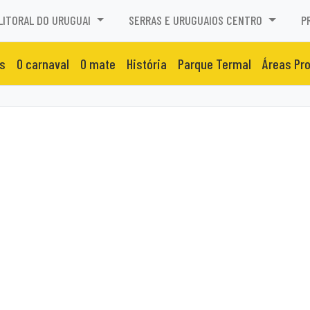
LITORAL DO URUGUAI
SERRAS E URUGUAIOS CENTRO
P
s
O carnaval
O mate
História
Parque Termal
Áreas Pr