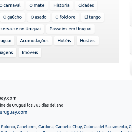
O carnaval
O mate
Historia
Cidades
O gaúcho
O asado
O folclore
El tango
serva-se no Uruguai
Passeios em Uruguai
ruguai
Acomodações
Hotéis
Hostéis
viagens
Imóveis
uay.com
line de Uruguai los 365 días del año
uruguay.com
 Polonio
,
Canelones
,
Cardona
,
Carmelo
,
Chuy
,
Colonia del Sacramento
,
C