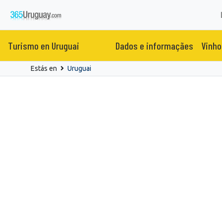
Turismo en Uruguai
Dados e informaçães
Vinho
Estás en
Uruguai