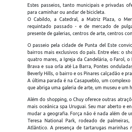
Estes passeios, tanto municipais e privadas
para caminhar ou andar de bicicleta.
O Cabildo, a Catedral, a Matriz Plaza, o Me
requintado passado - e de mercado de pulga
presente de galerias, centros de arte, centros com
O passeio pela cidade de Punta del Este convida
bairros mais exclusivos do país. Entre eles: o s
quatro mares, a Igreja da Candelária, o Farol, 
Brava e sua orla até La Barra, Pontes onduladas,
Beverly Hills, o bairro e os Pinares calçadão e p
A última parada é na Casapueblo, um complexo ún
que abriga uma galeria de arte, um museu e um h
Além do shopping, o Chuy oferece outras atraçõe
mais oceânica spa Uruguai. Seu mar aberto e en
mudar a geografia. Força não é nada além de um
Teresa National Park, rodeado de palmeiras
Atlântico. A presença de tartarugas marinhas 