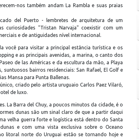
 oferecem-nos também andam La Rambla e suas praias
rcado del Puerto - lembretes de arquitetura de um
s curiosidades "Tristan Narvaja" coexistir com um
erciais e de antiguidades nível internacional.
 você para visitar a principal estância turística e os
hopping e as principais avenidas, a marina, o canto dos
o Paseo de las Américas e da escultura da mão, a Playa
 suntuosos bairros residenciais: San Rafael, El Golf e
raias Mansa para Punta Ballenas.
ico, criado pelo artista uruguaio Carlos Paez Vilaró,
otel de luxo.
s. La Barra del Chuy, a poucos minutos da cidade, é o
ormes dunas são um sinal claro de que a partir daqui
a velha guerra forte e logística está dentro do Santa
, dunas e com uma vista exclusiva sobre o Oceano
no litoral norte do Uruguai estão se tornando hoje e