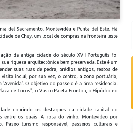
nia del Sacramento, Montevidéu e Punta del Este. Há
dade de Chuy, um local de compras na fronteira leste
iação da antiga cidade do século XVII Português foi
sua riqueza arquitectónica bem preservada. Este é um
nder suas ruas de pedra, prédios antigos, restos de
isita inclui, por sua vez, o centro, a zona portuária,
a 'Avenida'. O objetivo do passeio é a área residencial
"Plaza de Toros", o Vasco Paleta Fronton, o Hipódromo
dade cobrindo os destaques da cidade capital do
os entre os quais: A rota do vinho, Montevideo por
, Paseo turismo responsável, passeios culturais e