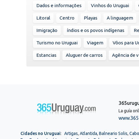
Dados e informações
Vinhos do Uruguai
Litoral
Centro
Playas
A linguagem
Imigração
índios e os povos indígenas
Re
Turismo no Uruguai
Viagem
Vôos para U
Estancias
Aluguer de carros
Agência de 
365urug
La guía on
www.365
Cidades no Uruguai
:
Artigas
,
Atlantida
,
Balneario Solis
,
Cabo