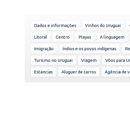
Dados e informações
Vinhos do Uruguai
Litoral
Centro
Playas
A linguagem
Imigração
índios e os povos indígenas
Re
Turismo no Uruguai
Viagem
Vôos para U
Estancias
Aluguer de carros
Agência de 