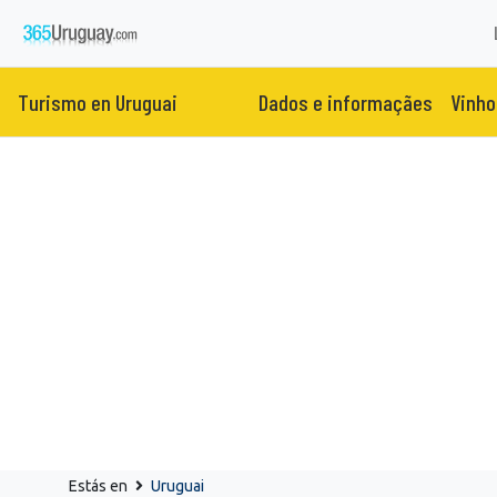
Turismo en Uruguai
Dados e informaçães
Vinho
Estás en
Uruguai