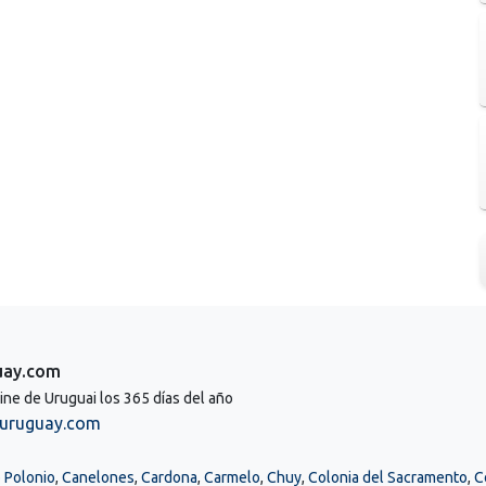
uay.com
line de Uruguai los 365 días del año
uruguay.com
 Polonio
,
Canelones
,
Cardona
,
Carmelo
,
Chuy
,
Colonia del Sacramento
,
C