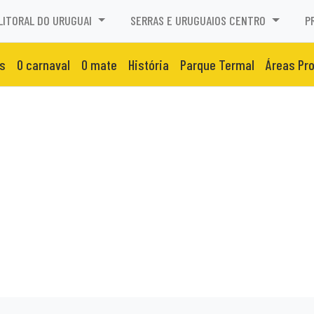
LITORAL DO URUGUAI
SERRAS E URUGUAIOS CENTRO
P
s
O carnaval
O mate
História
Parque Termal
Áreas Pr