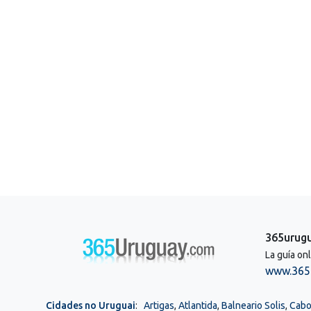
365urug
La guía on
www.365
Cidades no Uruguai
:
Artigas
,
Atlantida
,
Balneario Solis
,
Cabo