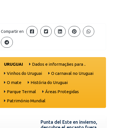
Compartir en
URUGUAI
Dados e informaçães para ..
Vinhos do Uruguai
O carnaval no Uruguai
O mate
História do Uruguai
Parque Termal
Áreas Protegidas
Património Mundial
Punta del Este en invierno,
descubre el encanto fuera