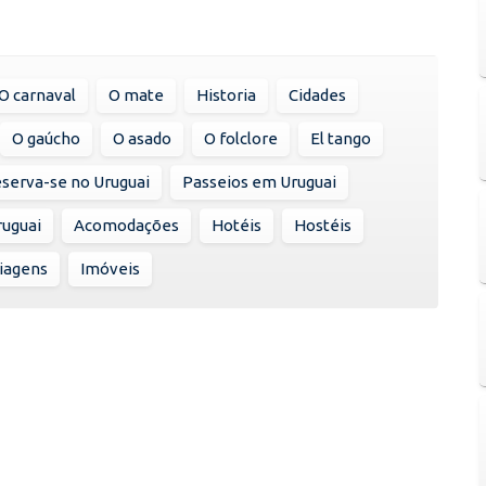
O carnaval
O mate
Historia
Cidades
O gaúcho
O asado
O folclore
El tango
serva-se no Uruguai
Passeios em Uruguai
ruguai
Acomodações
Hotéis
Hostéis
viagens
Imóveis