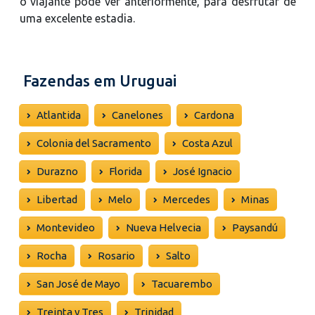
o viajante pode ver anteriormente, para desfrutar de
uma excelente estadia.
Fazendas em Uruguai
Atlantida
Canelones
Cardona
Colonia del Sacramento
Costa Azul
Durazno
Florida
José Ignacio
Libertad
Melo
Mercedes
Minas
Montevideo
Nueva Helvecia
Paysandú
Rocha
Rosario
Salto
San José de Mayo
Tacuarembo
Treinta y Tres
Trinidad