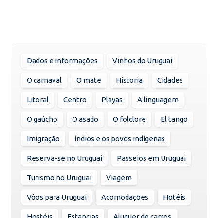
Dados e informações
Vinhos do Uruguai
O carnaval
O mate
Historia
Cidades
Litoral
Centro
Playas
A linguagem
O gaúcho
O asado
O folclore
El tango
Imigração
índios e os povos indígenas
Reserva-se no Uruguai
Passeios em Uruguai
Turismo no Uruguai
Viagem
Vôos para Uruguai
Acomodações
Hotéis
Hostéis
Estancias
Aluguer de carros