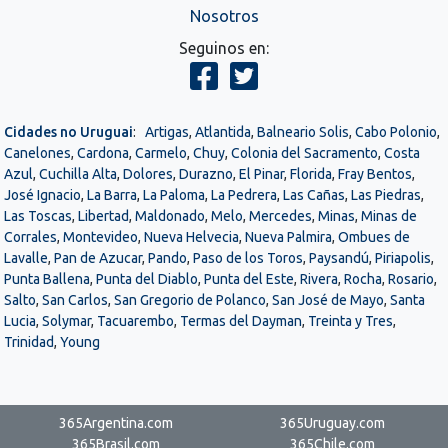
Nosotros
Seguinos en:
Cidades no Uruguai
:
Artigas
,
Atlantida
,
Balneario Solis
,
Cabo Polonio
,
Canelones
,
Cardona
,
Carmelo
,
Chuy
,
Colonia del Sacramento
,
Costa
Azul
,
Cuchilla Alta
,
Dolores
,
Durazno
,
El Pinar
,
Florida
,
Fray Bentos
,
José Ignacio
,
La Barra
,
La Paloma
,
La Pedrera
,
Las Cañas
,
Las Piedras
,
Las Toscas
,
Libertad
,
Maldonado
,
Melo
,
Mercedes
,
Minas
,
Minas de
Corrales
,
Montevideo
,
Nueva Helvecia
,
Nueva Palmira
,
Ombues de
Lavalle
,
Pan de Azucar
,
Pando
,
Paso de los Toros
,
Paysandú
,
Piriapolis
,
Punta Ballena
,
Punta del Diablo
,
Punta del Este
,
Rivera
,
Rocha
,
Rosario
,
Salto
,
San Carlos
,
San Gregorio de Polanco
,
San José de Mayo
,
Santa
Lucia
,
Solymar
,
Tacuarembo
,
Termas del Dayman
,
Treinta y Tres
,
Trinidad
,
Young
365Argentina.com
365Uruguay.com
365Brasil.com
365Chile.com