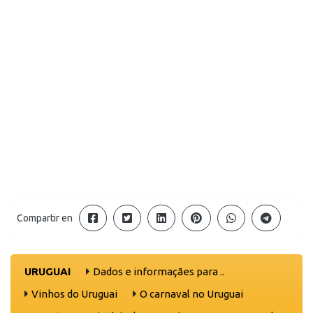
Compartir en
URUGUAI
Dados e informaçães para ..
Vinhos do Uruguai
O carnaval no Uruguai