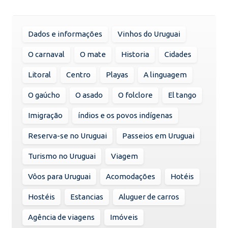
Dados e informações
Vinhos do Uruguai
O carnaval
O mate
Historia
Cidades
Litoral
Centro
Playas
A linguagem
O gaúcho
O asado
O folclore
El tango
Imigração
índios e os povos indígenas
Reserva-se no Uruguai
Passeios em Uruguai
Turismo no Uruguai
Viagem
Vôos para Uruguai
Acomodações
Hotéis
Hostéis
Estancias
Aluguer de carros
Agência de viagens
Imóveis