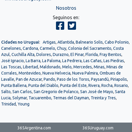
Nosotros
Seguinos en:
Cidades no Uruguai
:
Artigas
,
Atlantida
,
Balneario Solis
,
Cabo Polonio
,
Canelones
,
Cardona
,
Carmelo
,
Chuy
,
Colonia del Sacramento
,
Costa
Azul
,
Cuchilla Alta
,
Dolores
,
Durazno
,
El Pinar
,
Florida
,
Fray Bentos
,
José Ignacio
,
La Barra
,
La Paloma
,
La Pedrera
,
Las Cañas
,
Las Piedras
,
Las Toscas
,
Libertad
,
Maldonado
,
Melo
,
Mercedes
,
Minas
,
Minas de
Corrales
,
Montevideo
,
Nueva Helvecia
,
Nueva Palmira
,
Ombues de
Lavalle
,
Pan de Azucar
,
Pando
,
Paso de los Toros
,
Paysandú
,
Piriapolis
,
Punta Ballena
,
Punta del Diablo
,
Punta del Este
,
Rivera
,
Rocha
,
Rosario
,
Salto
,
San Carlos
,
San Gregorio de Polanco
,
San José de Mayo
,
Santa
Lucia
,
Solymar
,
Tacuarembo
,
Termas del Dayman
,
Treinta y Tres
,
Trinidad
,
Young
365Argentina.com
365Uruguay.com