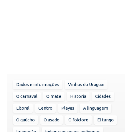
Dados e informações
Vinhos do Uruguai
O carnaval
O mate
Historia
Cidades
Litoral
Centro
Playas
A linguagem
O gaúcho
O asado
O folclore
El tango
Imigração
índios e os povos indígenas