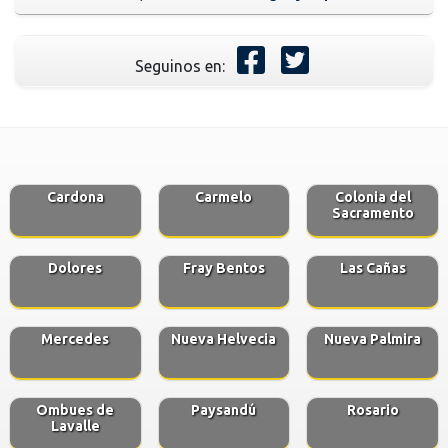
Seguinos en:
Cardona
Carmelo
Colonia del
Sacramento
Dolores
Fray Bentos
Las Cañas
Mercedes
Nueva Helvecia
Nueva Palmira
Ombues de
Paysandú
Rosario
Lavalle