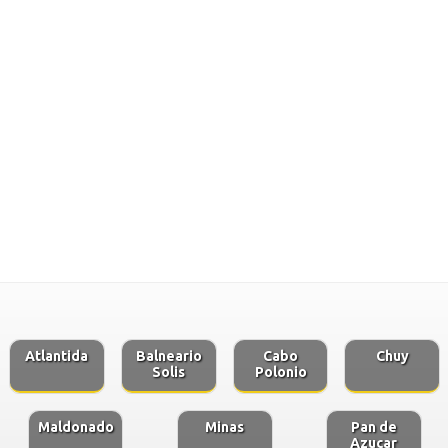
Atlantida
Balneario
Cabo
Chuy
Solis
Polonio
Maldonado
Minas
Pan de
Azucar