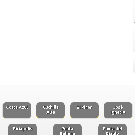
Costa Azul
Cuchilla
El Pinar
José
Alta
Ignacio
Piriapolis
Punta
Punta del
Ballena
Diablo