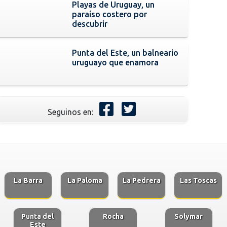
Playas de Uruguay, un
paraíso costero por
descubrir
Punta del Este, un balneario
uruguayo que enamora
Seguinos en:
La Barra
La Paloma
La Pedrera
Las Toscas
Punta del
Rocha
Solymar
Este