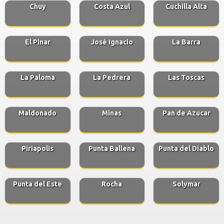
Chuy
Costa Azul
Cuchilla Alta
El Pinar
José Ignacio
La Barra
La Paloma
La Pedrera
Las Toscas
Maldonado
Minas
Pan de Azucar
Piriapolis
Punta Ballena
Punta del Diablo
Punta del Este
Rocha
Solymar