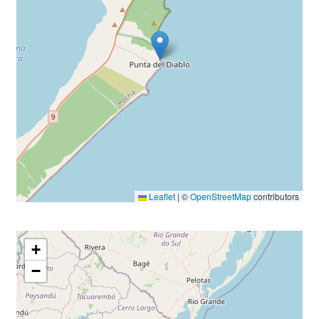
Leaflet
|
©
OpenStreetMap
contributors
+
−