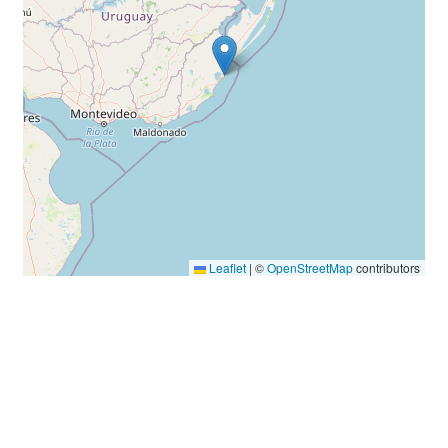
Leaflet
|
©
OpenStreetMap
contributors