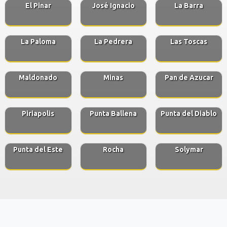
El Pinar
José Ignacio
La Barra
La Paloma
La Pedrera
Las Toscas
Maldonado
Minas
Pan de Azucar
Piriapolis
Punta Ballena
Punta del Diablo
Punta del Este
Rocha
Solymar