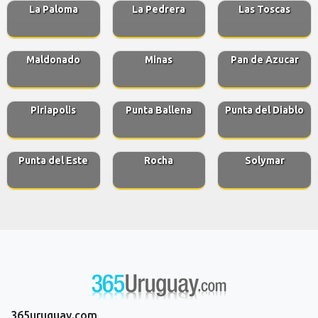
La Paloma
La Pedrera
Las Toscas
Maldonado
Minas
Pan de Azucar
Piriapolis
Punta Ballena
Punta del Diablo
Punta del Este
Rocha
Solymar
365uruguay.com